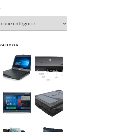
S
URABOOK