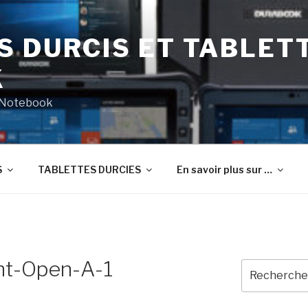
S DURCIS ET TABLET
K
t Notebook
S
TABLETTES DURCIES
En savoir plus sur …
nt-Open-A-1
Recherche
pour
: