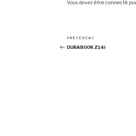
Vous devez
être connecté
pou
Navigation
PRÉCÉDENT
Article
de
précédent
DURABOOK Z14i
l’article