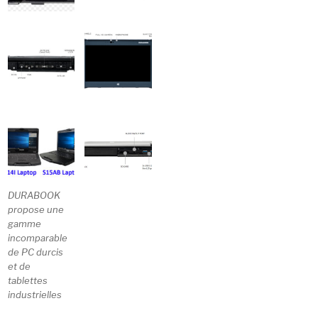
DURABOOK
propose une
gamme
incomparable
de PC durcis
et de
tablettes
industrielles