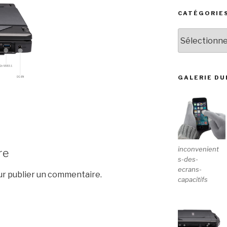
CATÉGORIE
Catégories
GALERIE D
inconvenient
re
s-des-
ecrans-
r publier un commentaire.
capacitifs