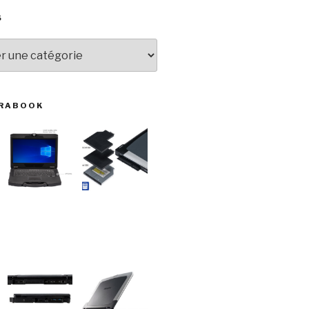
S
URABOOK