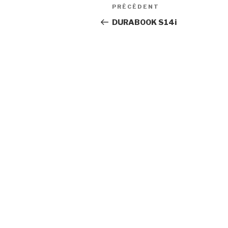
Navigation
PRÉCÉDENT
Article
de
précédent
DURABOOK S14i
l’article