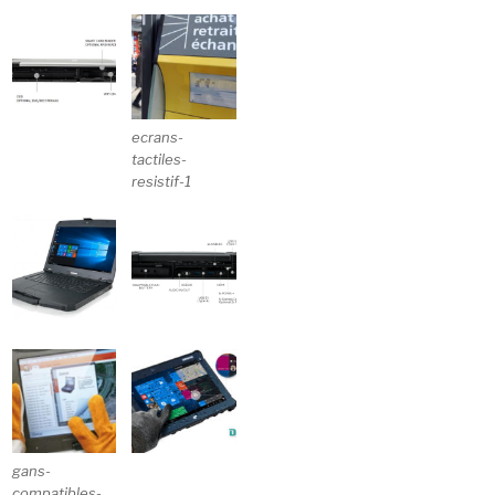
ecrans-
tactiles-
resistif-1
gans-
compatibles-