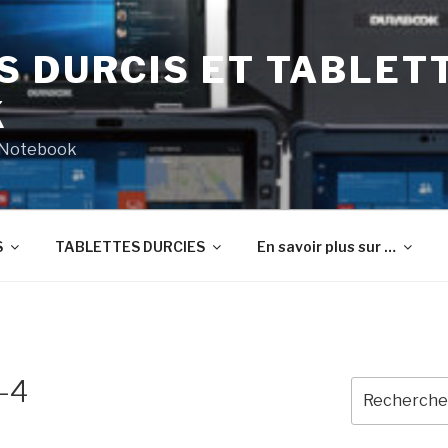
S DURCIS ET TABLET
K
t Notebook
S
TABLETTES DURCIES
En savoir plus sur …
-4
Recherche
pour
: