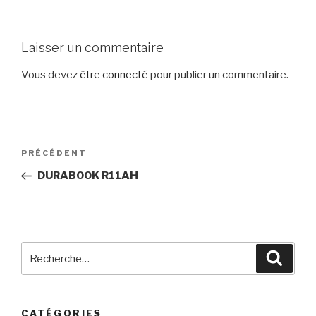
Laisser un commentaire
Vous devez
être connecté
pour publier un commentaire.
Navigation
PRÉCÉDENT
Article
de
précédent
DURABOOK R11AH
l’article
Recherche
Reche
pour
:
CATÉGORIES